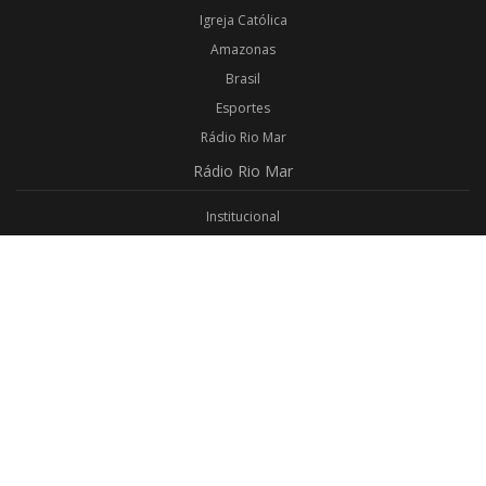
Igreja Católica
Amazonas
Brasil
Esportes
Rádio Rio Mar
Rádio
Rio Mar
Institucional
Promoções
Privacidade
Aplicativo Android
Aplicativo iOS
Login
Webmail
Programas
Todos os Programas