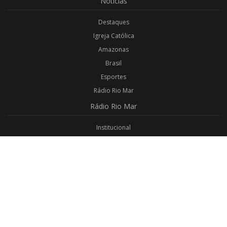
Notícias
Destaques
Igreja Católica
Amazonas
Brasil
Esportes
Rádio Rio Mar
Rádio
Rio Mar
Institucional
Promoções
Privacidade
Aplicativo Android
Aplicativo iOS
Login
Webmail
Programas