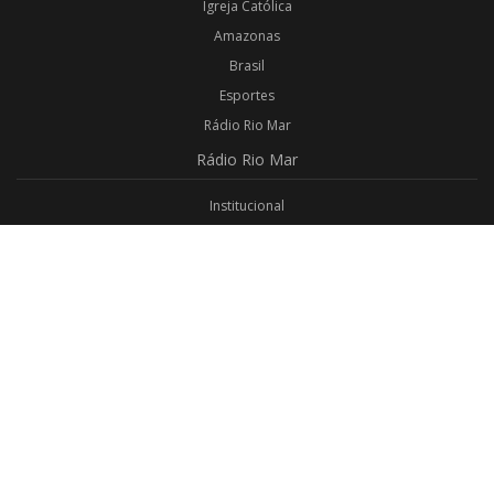
Igreja Católica
Amazonas
Brasil
Esportes
Rádio Rio Mar
Rádio
Rio Mar
Institucional
Promoções
Privacidade
Aplicativo Android
Aplicativo iOS
Login
Webmail
Programas
Todos os Programas