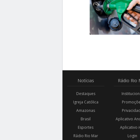
Notícias
Rádio
Rio 
Destaques
Institucion
Igreja Católica
Promoçõ
Amazonas
Privacida
Brasil
Aplicativo An
Esportes
Aplicativo 
Rádio Rio Mar
Login