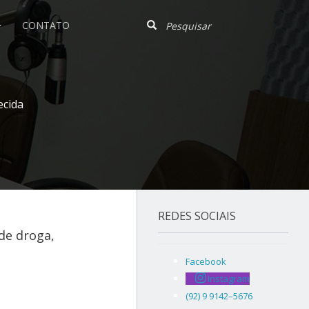
CONTATO
ecida
REDES SOCIAIS
 de droga,
Facebook
Instagram
(92) 9 9142–5676