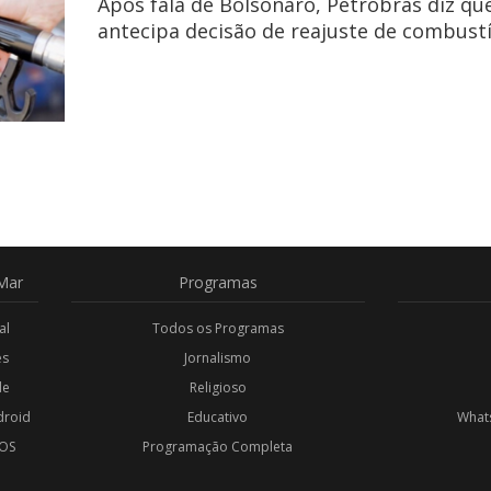
Após fala de Bolsonaro, Petrobras diz qu
antecipa decisão de reajuste de combustí
Mar
Programas
al
Todos os Programas
es
Jornalismo
de
Religioso
droid
Educativo
Whats
iOS
Programação Completa