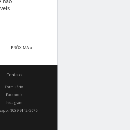
e não
veis
PRÓXIMA »
Contato
Formulário
Facebook
Instagram
app: (92) 9 9142–5676