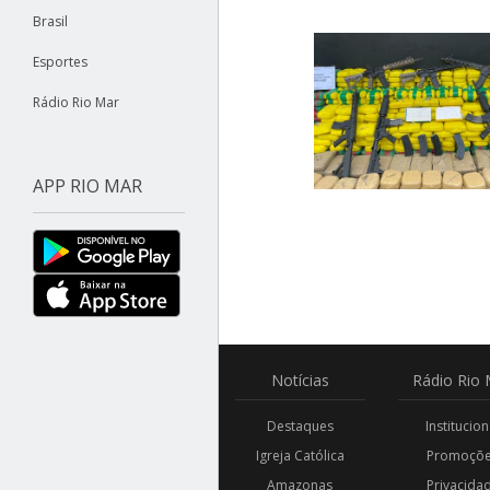
Brasil
Esportes
Rádio Rio Mar
APP RIO MAR
Notícias
Rádio
Rio 
Destaques
Institucion
Igreja Católica
Promoçõ
Amazonas
Privacida