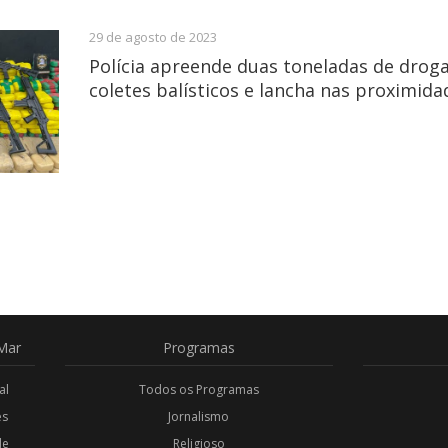
29 de agosto de 2023
Polícia apreende duas toneladas de drogas
coletes balísticos e lancha nas proximida
Mar
Programas
al
Todos os Programas
es
Jornalismo
de
Religioso