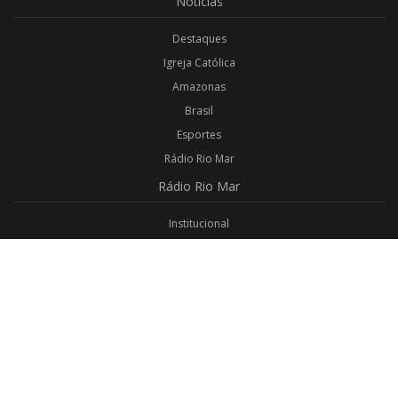
Notícias
Destaques
Igreja Católica
Amazonas
Brasil
Esportes
Rádio Rio Mar
Rádio
Rio Mar
Institucional
Promoções
Privacidade
Aplicativo Android
Aplicativo iOS
Login
Webmail
Programas