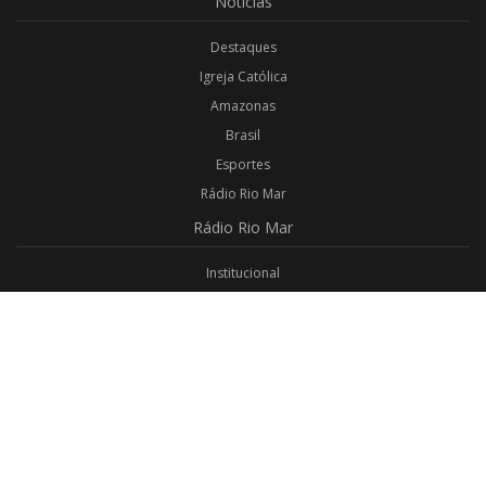
Notícias
Destaques
Igreja Católica
Amazonas
Brasil
Esportes
Rádio Rio Mar
Rádio
Rio Mar
Institucional
Promoções
Privacidade
Aplicativo Android
Aplicativo iOS
Login
Webmail
Programas