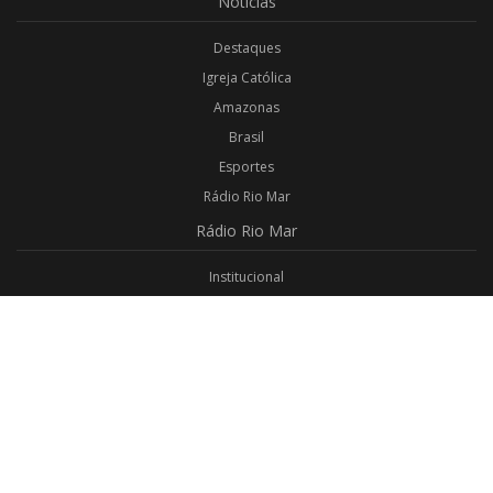
Notícias
Destaques
Igreja Católica
Amazonas
Brasil
Esportes
Rádio Rio Mar
Rádio
Rio Mar
Institucional
Promoções
Privacidade
Aplicativo Android
Aplicativo iOS
Login
Webmail
Programas