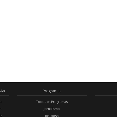
Mar
Programas
al
Todos os Programas
es
Jornalismo
de
Religioso