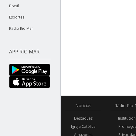
Brasil
Esportes
Rádio Rio Mar
APP RIO MAR
Notícias
Rádio
Rio 
Destaques
Institucion
Igreja Católica
Promoçõ
Amazonas
Privacida