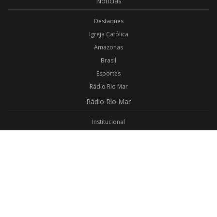
Notícias
Destaques
Igreja Católica
Amazonas
Brasil
Esportes
Rádio Rio Mar
Rádio
Rio Mar
Institucional
Promoções
Privacidade
Aplicativo Android
Aplicativo iOS
Login
Webmail
Programas