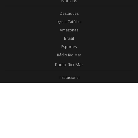
Notícias
Destaques
Igreja Católica
Amazonas
Brasil
Esportes
Rádio Rio Mar
Rádio
Rio Mar
Institucional
Promoções
Privacidade
Aplicativo Android
Aplicativo iOS
Login
Webmail
Programas