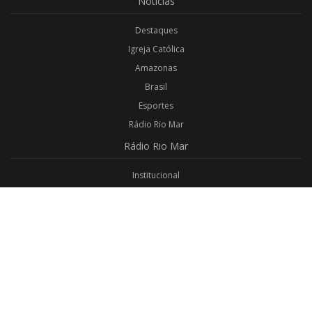
Notícias
Destaques
Igreja Católica
Amazonas
Brasil
Esportes
Rádio Rio Mar
Rádio
Rio Mar
Institucional
Promoções
Privacidade
Aplicativo Android
Aplicativo iOS
Login
Webmail
Programas