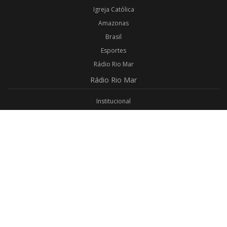
Igreja Católica
Amazonas
Brasil
Esportes
Rádio Rio Mar
Rádio
Rio Mar
Institucional
Promoções
Privacidade
Aplicativo Android
Aplicativo iOS
Login
Webmail
Programas
Todos os Programas