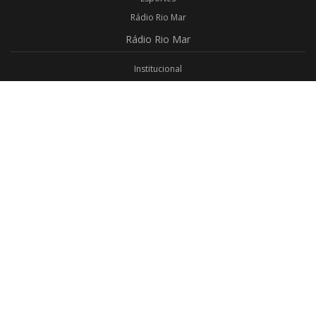
Rádio Rio Mar
Rádio
Rio Mar
Institucional
Promoções
Privacidade
Aplicativo Android
Aplicativo iOS
Login
Webmail
Programas
Todos os Programas
Jornalismo
Religioso
Educativo
Programação Completa