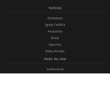
Notícias
Destaques
Igreja Católica
Amazonas
Brasil
Esportes
Rádio Rio Mar
Rádio
Rio Mar
Institucional
Promoções
Privacidade
Aplicativo Android
Aplicativo iOS
Login
Webmail