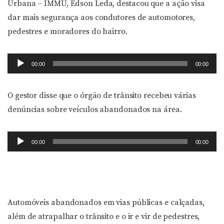
Urbana – IMMU, Edson Leda, destacou que a ação visa
dar mais segurança aos condutores de automotores,
pedestres e moradores do bairro.
Tocador
00:00
00:00
de
áudio
O gestor disse que o órgão de trânsito recebeu várias
denúncias sobre veículos abandonados na área.
Tocador
00:00
00:00
de
áudio
Automóveis abandonados em vias públicas e calçadas,
além de atrapalhar o trânsito e o ir e vir de pedestres,