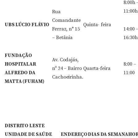
8:00h 
11:00h
Rua
Comandante
UBS LÚCIO FLÁVIO
Quinta- feira
Ferraz, n° 15
14:00 
– Betânia
16:30h
FUNDAÇÃO
Av. Codajás,
HOSPITALAR
8:00 –
nº 24 – Bairro
Quarta-feira
ALFREDO DA
11:00
Cachoeirinha.
MATTA (FUHAM)
DISTRITO LESTE
UNIDADE DE SAÚDE
ENDEREÇO
DIAS DA SEMANA
HOR