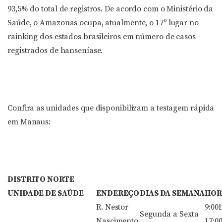
93,5% do total de registros. De acordo com o Ministério da
Saúde, o Amazonas ocupa, atualmente, o 17º lugar no
rainking dos estados brasileiros em número de casos
registrados de hanseníase.
Confira as unidades que disponibilizam a testagem rápida
em Manaus:
DISTRITO NORTE
UNIDADE DE SAÚDE
ENDEREÇO
DIAS DA SEMANA
HOR
R. Nestor
9:00
Segunda a Sexta
Nascimento
17:0