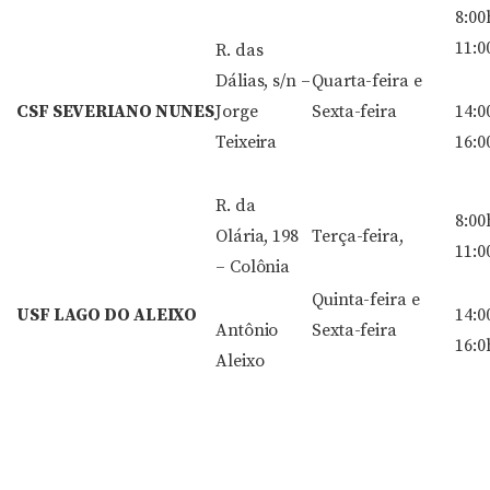
8:00
11:0
R. das
Dálias, s/n –
Quarta-feira e
CSF SEVERIANO NUNES
Jorge
Sexta-feira
14:0
Teixeira
16:0
R. da
8:00
Olária, 198
Terça-feira,
11:0
– Colônia
Quinta-feira e
USF LAGO DO ALEIXO
14:0
Antônio
Sexta-feira
16:0
Aleixo