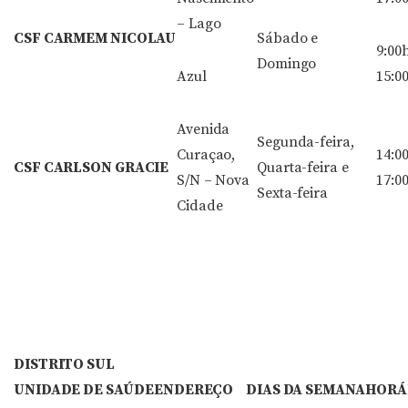
– Lago
CSF CARMEM NICOLAU
Sábado e
9:00
Domingo
Azul
15:0
Avenida
Segunda-feira,
Curaçao,
14:0
CSF CARLSON GRACIE
Quarta-feira e
S/N – Nova
17:0
Sexta-feira
Cidade
DISTRITO SUL
UNIDADE DE SAÚDE
ENDEREÇO
DIAS DA SEMANA
HORÁ