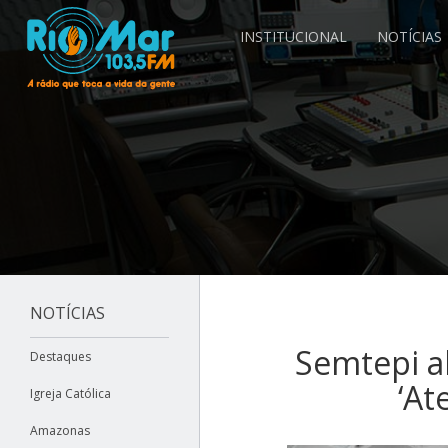
INSTITUCIONAL
NOTÍCIAS
NOTÍCIAS
Semtepi ab
Destaques
‘At
Igreja Católica
Amazonas