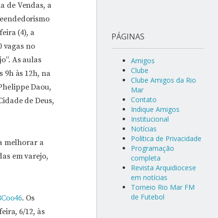
a de Vendas, a
reendedorismo
eira (4), a
PÁGINAS
60 vagas no
o”. As aulas
Amigos
Clube
s 9h às 12h, na
Clube Amigos da Rio
Phelippe Daou,
Mar
Contato
Cidade de Deus,
Indique Amigos
Institucional
Notícias
Política de Privacidade
ra melhorar a
Programação
as em varejo,
completa
Revista Arquidiocese
em notícias
Torneio Rio Mar FM
de Futebol
3Coo46
. Os
ira, 6/12, às