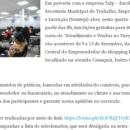
Em parceria com a empresa Talp – Escol
Secretaria Municipal do Trabalho, Emp
e Inovação (Semtepi) abre, nesta quarta-f
partir das 8h, inscrições gratuitas para 
curso de “Atendimento e Vendas no Varej
vão acontecer de 9 a 13 de dezembro, da
Central do Empreendedor do shopping 
localizado na avenida Camapuã, bairro 
onteúdos de práticas, baseadas em atividades do comércio, pa
ndedor ou funcionário, no atendimento ao cliente e nas vend
 dos participantes e garantir novas aptidões no currículo.
er realizadas por meio do link:
https://forms.gle/Hc87KqYTryR
anhar a lista de selecionados, que será divulgada na sexta-fe