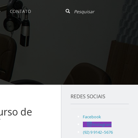
CONTATO
REDES SOCIAIS
urso de
Facebook
’
Instagram
(92) 9 9142–5676