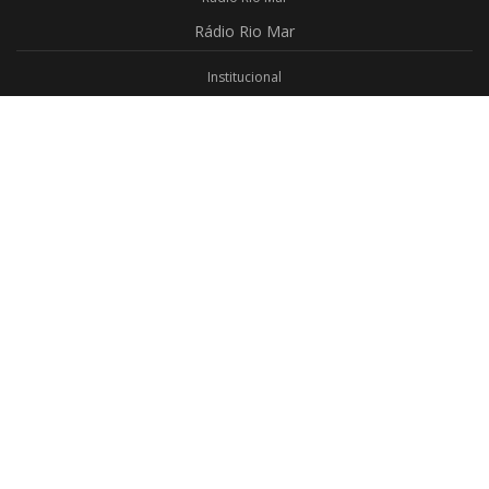
Rádio
Rio Mar
Institucional
Promoções
Privacidade
Aplicativo Android
Aplicativo iOS
Login
Webmail
Programas
Todos os Programas
Jornalismo
Religioso
Educativo
Programação Completa
Contato