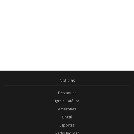
Notícias
Destaques
Igreja Católica
Amazonas
Brasil
Esportes
Rádio Rio Mar