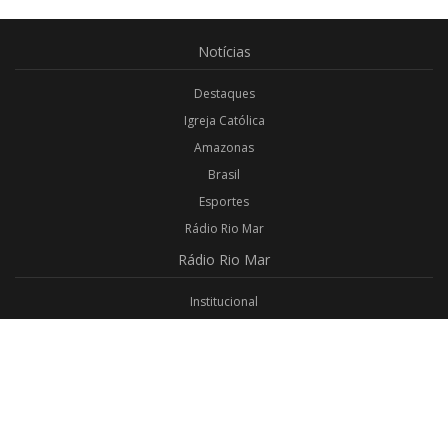
Notícias
Destaques
Igreja Católica
Amazonas
Brasil
Esportes
Rádio Rio Mar
Rádio
Rio Mar
Institucional
Promoções
Privacidade
Aplicativo Android
Aplicativo iOS
Login