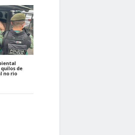
iental
quilos de
l no rio