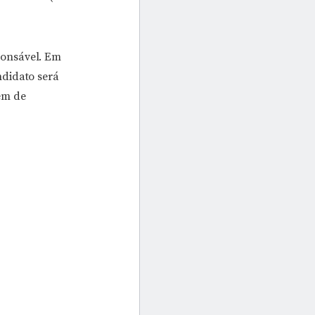
ponsável. Em
ndidato será
em de