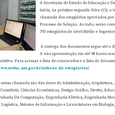
A Secretaria de Estado de Educação e D
inicia, na próxima segunda-feira (15), a t
chamada dos estagiários aprovados por
Processo de Seleção. Ao todo, serão co
292 estagiários de nível Médio e Superior
A entrega dos documentos segue até o di
A não apresentação em até 48 horas oca
eletivo. Para acessar a lista de convocados e a lista de docume
www.seduc.am.gov.br/selecao-de-estagiarios/
.
 nessa chamada são das áreas de Administração, Arquitetura, 
ontábeis, Ciências Econômicas, Design Gráfico, Direito, Educa
genharia Da Computação, Engenharia Elétrica, Engenharia Mec
 Logística, Sistema de Informação e Licenciaturas em Biologia