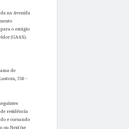
zada na Avenida
imento
para o estágio
vidor (GAAS).
rama de
ustoza, 250 –
seguintes
de residência
ado e cursando
o ou Next (se