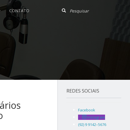
CONTATO
REDES SOCIAIS
ários
Facebook
o
Instagram
(92) 9 9142–5676