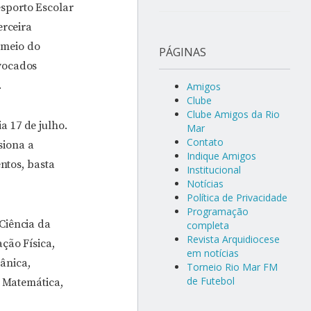
esporto Escolar
erceira
 meio do
PÁGINAS
nvocados
.
Amigos
Clube
Clube Amigos da Rio
a 17 de julho.
Mar
Contato
siona a
Indique Amigos
ntos, basta
Institucional
Notícias
Política de Privacidade
Programação
Ciência da
completa
Revista Arquidiocese
ção Física,
em notícias
ânica,
Torneio Rio Mar FM
de Futebol
, Matemática,