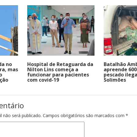
da no
Hospital de Retaguarda da
Batalhão Amb
ra, mas
Nilton Lins começa a
apreende 600 
o
funcionar para pacientes
pescado ilega
ução
com covid-19
Solimões
entário
l não será publicado.
Campos obrigatórios são marcados com
*