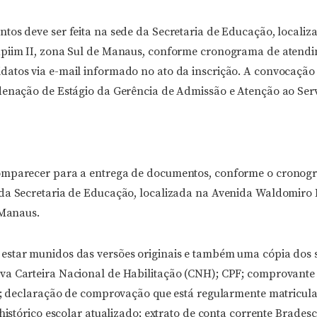
tos deve ser feita na sede da Secretaria de Educação, locali
apiim II, zona Sul de Manaus, conforme cronograma de atend
atos via e-mail informado no ato da inscrição. A convocação 
denação de Estágio da Gerência de Admissão e Atenção ao Ser
omparecer para a entrega de documentos, conforme o cronog
da Secretaria de Educação, localizada na Avenida Waldomiro L
 Manaus.
star munidos das versões originais e também uma cópia dos 
a Carteira Nacional de Habilitação (CNH); CPF; comprovante 
e); declaração de comprovação que está regularmente matricul
 histórico escolar atualizado; extrato de conta corrente Bradesc