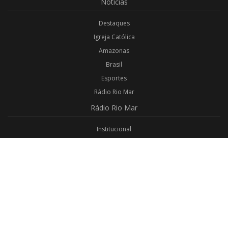
Notícias
Destaques
Igreja Católica
Amazonas
Brasil
Esportes
Rádio Rio Mar
Rádio
Rio Mar
Institucional
Promoções
Privacidade
Aplicativo Android
Aplicativo iOS
Login
Webmail
Programas