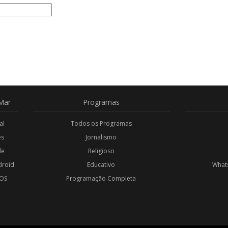
Mar
Programas
al
Todos os Programas
es
Jornalismo
de
Religioso
droid
Educativo
Whats
iOS
Programação Completa
l