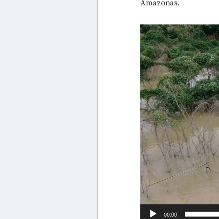
Amazonas.
Tocador
de
vídeo
00:00