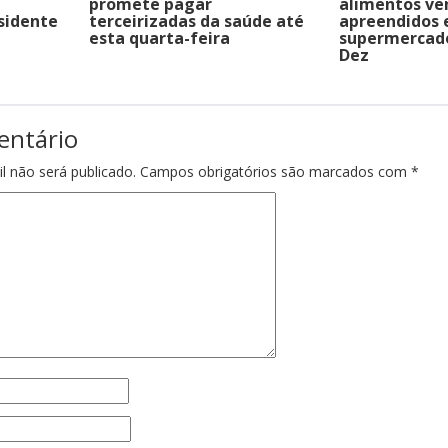
promete pagar
alimentos ve
sidente
terceirizadas da saúde até
apreendidos
esta quarta-feira
supermercad
Dez
entário
l não será publicado.
Campos obrigatórios são marcados com
*