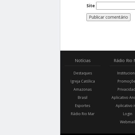
Site
Notícias
Rádio
Rio 
Destaques
Institucion
Igreja Católica
Promoçõ
Amazonas
Privacida
Brasil
Aplicativo An
Esportes
Aplicativo 
Rádio Rio Mar
Login
Webmai