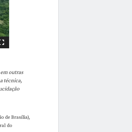
 em outras
a técnica,
ucidação
o de Brasília),
ral do