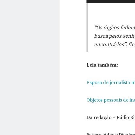
“Os órgãos feder
busca pelos senho
encontrá-los”, fin
Leia também:
Esposa de jornalista i
Objetos pessoais de i
Da redação – Rádio R
Fotos e vídeos: Divul