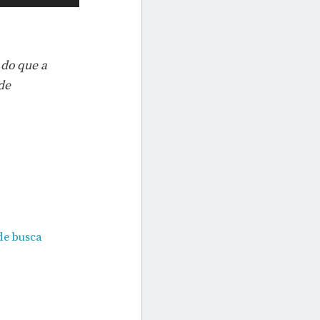
 do que a
de
 de busca