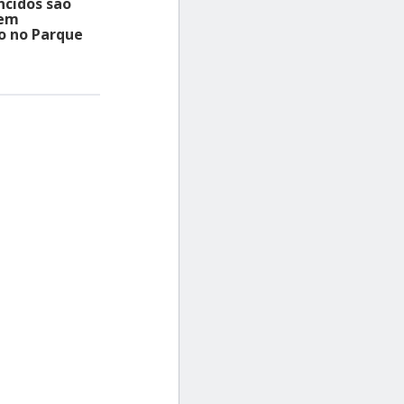
ncidos são
 em
o no Parque