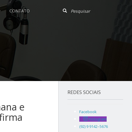
CONTATO
REDES SOCIAIS
mana e
Facebook
firma
Instagram
(92) 9 9142–5676