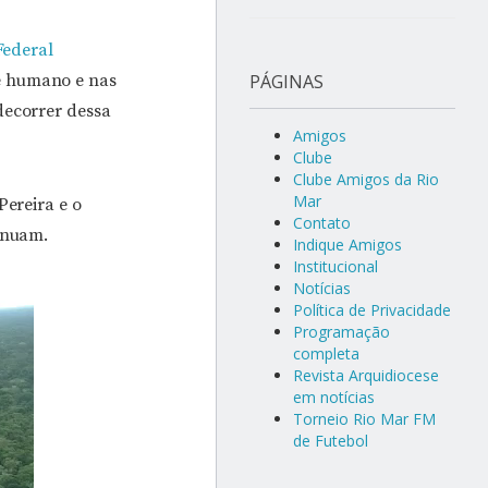
Federal
e humano e nas
PÁGINAS
decorrer dessa
Amigos
Clube
Clube Amigos da Rio
Mar
Pereira e o
Contato
tinuam.
Indique Amigos
Institucional
Notícias
Política de Privacidade
Programação
completa
Revista Arquidiocese
em notícias
Torneio Rio Mar FM
de Futebol