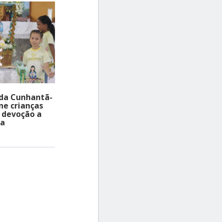
ada Cunhantã-
e crianças
r devoção a
ra