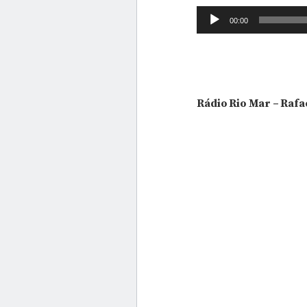
Tocador
00:00
de
áudio
Rádio Rio Mar – Raf