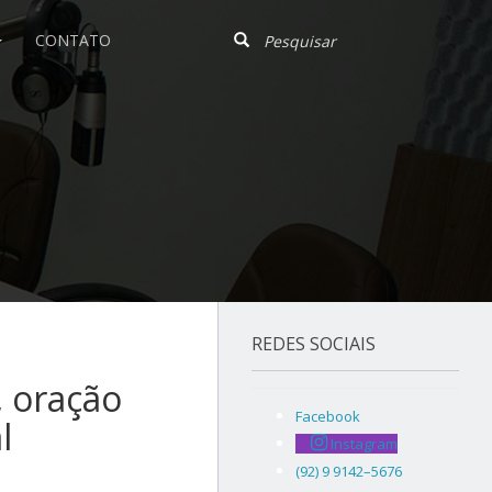
CONTATO
REDES SOCIAIS
, oração
Facebook
l
Instagram
(92) 9 9142–5676