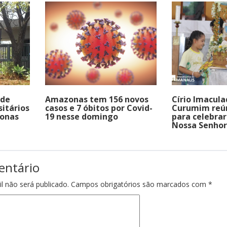
 de
Amazonas tem 156 novos
Círio Imacul
sitários
casos e 7 óbitos por Covid-
Curumim reún
onas
19 nesse domingo
para celebra
Nossa Senho
entário
l não será publicado.
Campos obrigatórios são marcados com
*