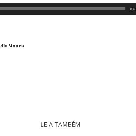
00:
aella Moura
LEIA TAMBÉM