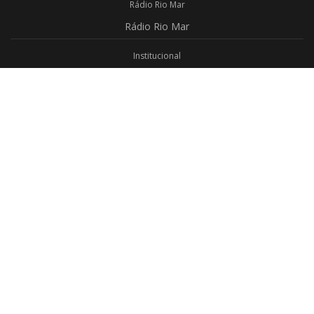
Rádio Rio Mar
Rádio
Rio Mar
Institucional
Promoções
Privacidade
Aplicativo Android
Aplicativo iOS
Login
Webmail
Programas
Todos os Programas
Jornalismo
Religioso
Educativo
Programação Completa