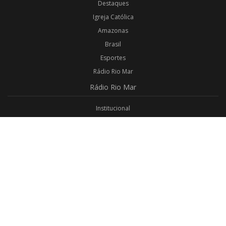
Destaques
Igreja Católica
Amazonas
Brasil
Esportes
Rádio Rio Mar
Rádio
Rio Mar
Institucional
Promoções
Privacidade
Aplicativo Android
Aplicativo iOS
Login
Webmail
Programas