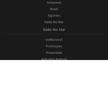
Amazonas
Brasil
Esportes
Rádio Rio Mar
Rádio
Rio Mar
Institucional
Promoções
Privacidade
Aplicativo Android
Aplicativo iOS
Login
Webmail
Programas
Todos os Programas
Jornalismo