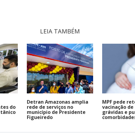
LEIA TAMBÉM
a
Detran Amazonas amplia
MPF pede re
tes do
rede de serviços no
vacinação de
itânico
município de Presidente
grávidas e p
Figueiredo
comorbidade