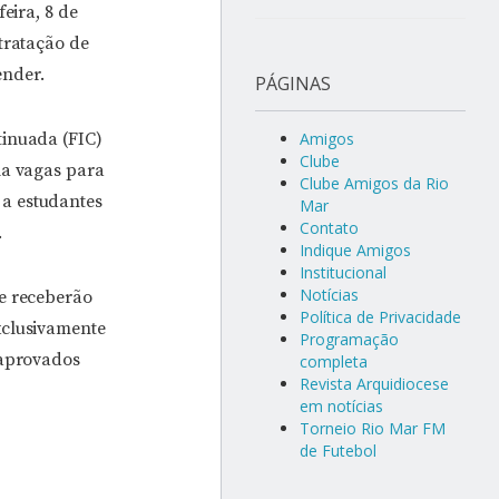
eira, 8 de
tratação de
ender.
PÁGINAS
tinuada (FIC)
Amigos
Clube
la vagas para
Clube Amigos da Rio
 a estudantes
Mar
Contato
.
Indique Amigos
Institucional
Notícias
 e receberão
Política de Privacidade
xclusivamente
Programação
 aprovados
completa
Revista Arquidiocese
em notícias
Torneio Rio Mar FM
de Futebol