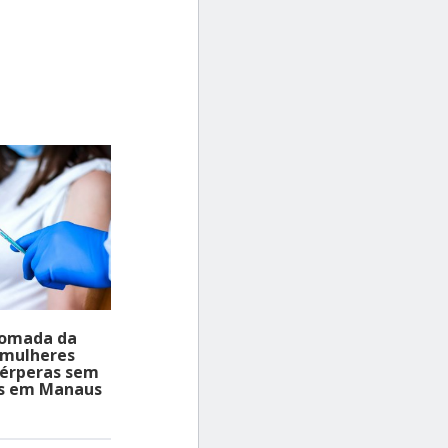
tomada da
 mulheres
uérperas sem
s em Manaus