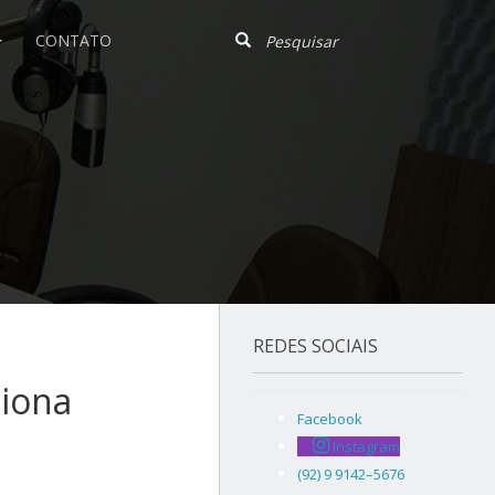
CONTATO
REDES SOCIAIS
iona
Facebook
Instagram
(92) 9 9142–5676