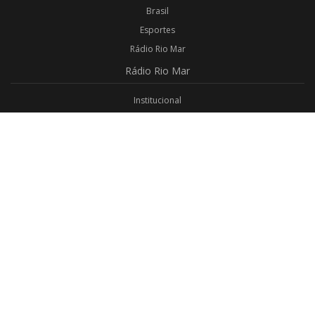
Brasil
Esportes
Rádio Rio Mar
Rádio
Rio Mar
Institucional
Promoções
Privacidade
Aplicativo Android
Aplicativo iOS
Login
Webmail
Programas
Todos os Programas
Jornalismo
Religioso