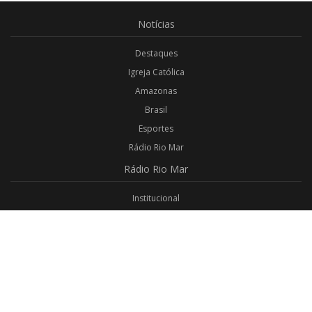
Notícias
Destaques
Igreja Católica
Amazonas
Brasil
Esportes
Rádio Rio Mar
Rádio
Rio Mar
Institucional
Promoções
Privacidade
Aplicativo Android
Aplicativo iOS
Login
Webmail