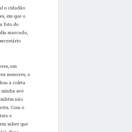
ual o cidadão
es, em que o
a foto do
 dia marcado,
secretário
ores, um
ens menores, o
ou a coleta
o minha avó
 também não
rreta. Com o
tato e
 em saber que