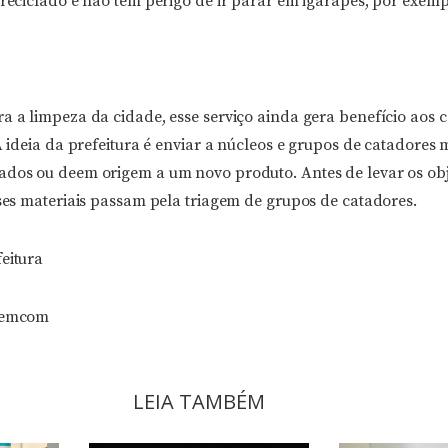
 reciclado e não tem perigo de ir parar em igarapés, por exempl
a a limpeza da cidade, esse serviço ainda gera benefício aos 
 A ideia da prefeitura é enviar a núcleos e grupos de catadores 
ados ou deem origem a um novo produto. Antes de levar os obj
sses materiais passam pela triagem de grupos de catadores.
eitura
 Semcom
LEIA TAMBÉM