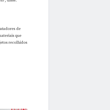
o”, disse.
catadores de
materiais que
etos recolhidos