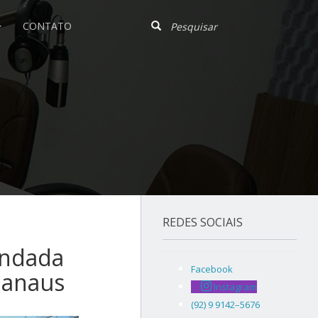
CONTATO
REDES SOCIAIS
endada
Facebook
Manaus
Instagram
(92) 9 9142–5676