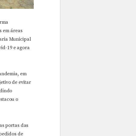
orma
s em áreas
aria Municipal
id-19 e agora
pandemia, em
tivo de evitar
edindo
stacou o
as portas das
 pedidos de