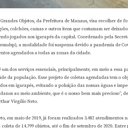
 Grandes Objetos, da Prefeitura de Manaus, visa recolher de f
ões, colchões, camas e outros itens que costumam ser deixado
ndo jogados nos igarapés da capital. Coordenado pela Secret
emulsp), a modalidade foi suspensa devido a pandemia de Cov
ntos agendados a todas as zonas da cidade.
é um dos serviços essenciais, principalmente, em meio a essa 
de da população. Esse projeto de coletas agendadas tem o obje
ados em igarapés, evitando a poluição das nossas águas e imp
danos ao meio ambiente, que é o nosso bem mais precioso”, de
thur Virgílio Neto.
eto, em maio de 2019, já foram realizados 3.482 atendimentos n
 coleta de 14.799 objetos, até o fim de setembro de 2020. Entre