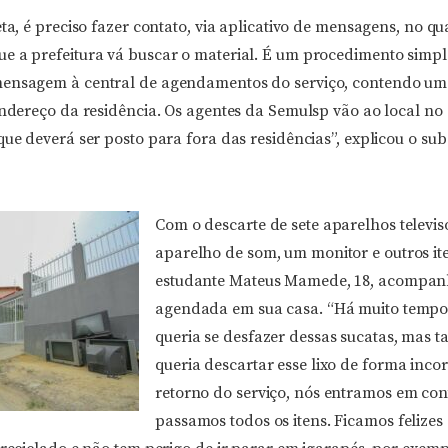
eta, é preciso fazer contato, via aplicativo de mensagens, no q
e a prefeitura vá buscar o material. É um procedimento simpl
mensagem à central de agendamentos do serviço, contendo um
 endereço da residência. Os agentes da Semulsp vão ao local no
que deverá ser posto para fora das residências”, explicou o sub
Com o descarte de sete aparelhos televis
aparelho de som, um monitor e outros it
estudante Mateus Mamede, 18, acompanh
agendada em sua casa. “Há muito temp
queria se desfazer dessas sucatas, mas
queria descartar esse lixo de forma inco
retorno do serviço, nós entramos em con
passamos todos os itens. Ficamos felizes