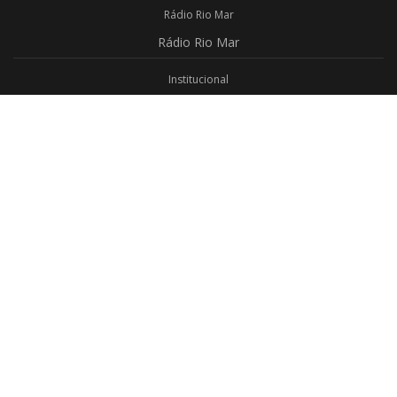
Rádio Rio Mar
Rádio
Rio Mar
Institucional
Promoções
Privacidade
Aplicativo Android
Aplicativo iOS
Login
Webmail
Programas
Todos os Programas
Jornalismo
Religioso
Educativo
Programação Completa