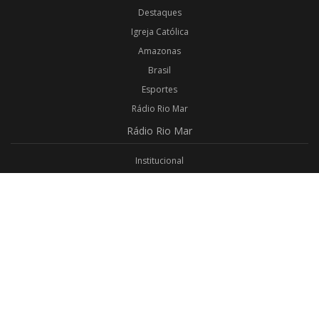
Destaques
Igreja Católica
Amazonas
Brasil
Esportes
Rádio Rio Mar
Rádio
Rio Mar
Institucional
Promoções
Privacidade
Aplicativo Android
Aplicativo iOS
Login
Webmail
Programas