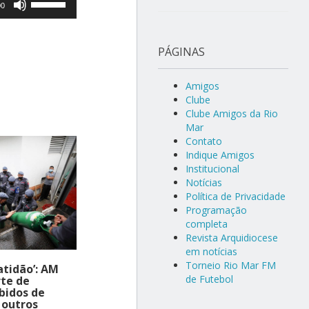
00
as
setas
PÁGINAS
para
cima
Amigos
ou
Clube
Clube Amigos da Rio
para
Mar
baixo
Contato
para
Indique Amigos
Institucional
aumentar
Notícias
ou
Política de Privacidade
Programação
diminuir
completa
o
Revista Arquidiocese
volume.
em notícias
Torneio Rio Mar FM
atidão’: AM
de Futebol
rte de
ebidos de
 outros