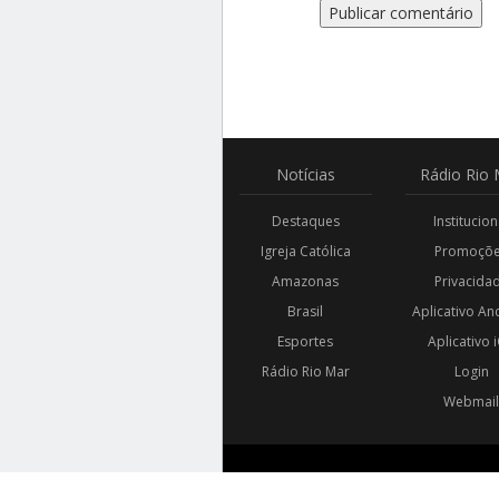
Notícias
Rádio
Rio 
Destaques
Institucion
Igreja Católica
Promoçõ
Amazonas
Privacida
Brasil
Aplicativo An
Esportes
Aplicativo 
Rádio Rio Mar
Login
Webmai
© 2018 - 2026 RÁDIO RIO MAR. TODOS OS DIREIT