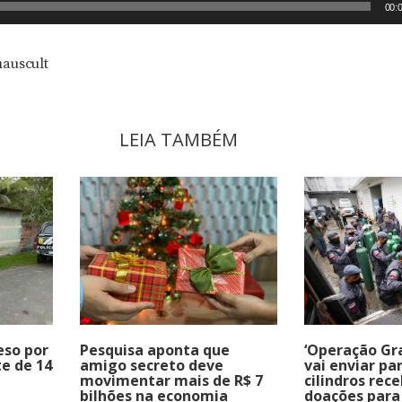
00:
nauscult
LEIA TAMBÉM
eso por
Pesquisa aponta que
‘Operação Gr
e de 14
amigo secreto deve
vai enviar pa
movimentar mais de R$ 7
cilindros rec
bilhões na economia
doações para