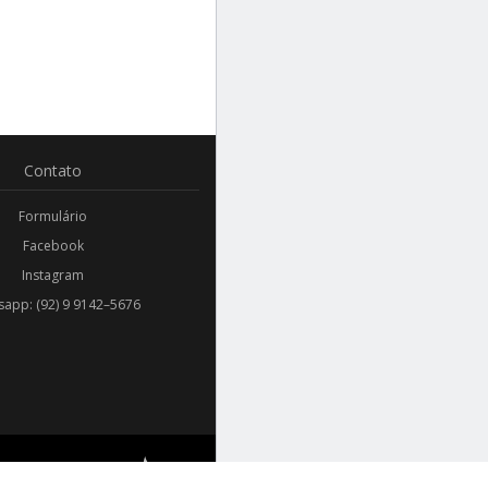
Contato
Formulário
Facebook
Instagram
app: (92) 9 9142–5676