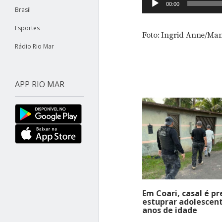
Tocador
00:00
Brasil
de
áudio
Esportes
Foto: Ingrid Anne/Ma
Rádio Rio Mar
APP RIO MAR
Em Coari, casal é pr
estuprar adolescent
anos de idade