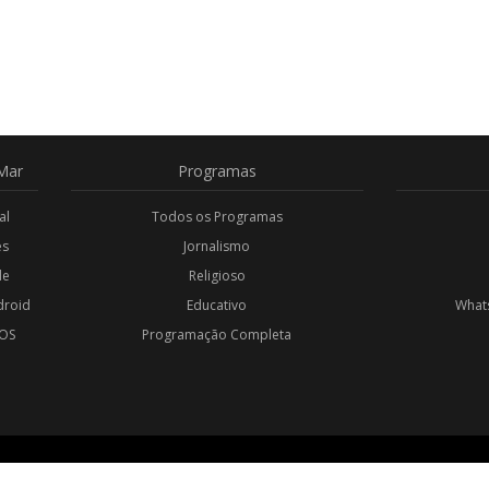
Mar
Programas
al
Todos os Programas
es
Jornalismo
de
Religioso
droid
Educativo
Whats
iOS
Programação Completa
l
OS RESERVADOS.