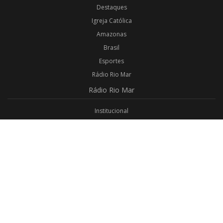
Destaques
Igreja Católica
Amazonas
Brasil
Esportes
Rádio Rio Mar
Rádio
Rio Mar
Institucional
Promoções
Privacidade
Aplicativo Android
Aplicativo iOS
Login
Webmail
Programas