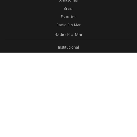
Amazonas
Brasil
Esportes
Rádio Rio Mar
Rádio
Rio Mar
Institucional
Promoções
Privacidade
Aplicativo Android
Aplicativo iOS
Login
Webmail
Programas
Todos os Programas
Jornalismo
Religioso