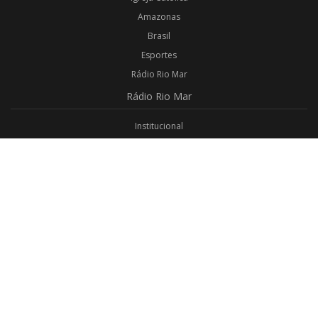
Amazonas
Brasil
Esportes
Rádio Rio Mar
Rádio
Rio Mar
Institucional
Promoções
Privacidade
Aplicativo Android
Aplicativo iOS
Login
Webmail
Programas
Todos os Programas
Jornalismo