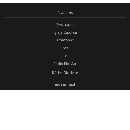
Notícias
Destaques
Igreja Católica
Amazonas
Brasil
Esportes
Rádio Rio Mar
Rádio
Rio Mar
Institucional
Promoções
Privacidade
Aplicativo Android
Aplicativo iOS
Login