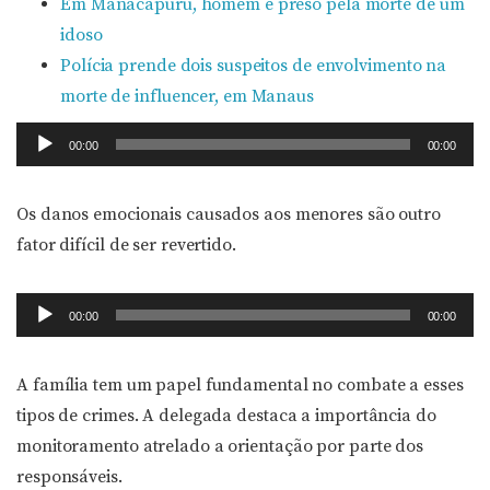
Em Manacapuru, homem é preso pela morte de um
idoso
Polícia prende dois suspeitos de envolvimento na
morte de influencer, em Manaus
Tocador
00:00
00:00
de
áudio
Os danos emocionais causados aos menores são outro
fator difícil de ser revertido.
Tocador
00:00
00:00
de
áudio
A família tem um papel fundamental no combate a esses
tipos de crimes. A delegada destaca a importância do
monitoramento atrelado a orientação por parte dos
responsáveis.