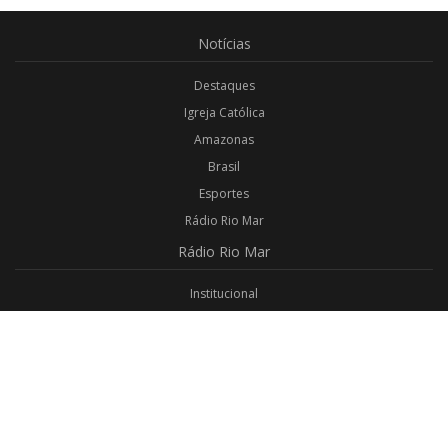
Notícias
Destaques
Igreja Católica
Amazonas
Brasil
Esportes
Rádio Rio Mar
Rádio
Rio Mar
Institucional
Promoções
Privacidade
Aplicativo Android
Aplicativo iOS
Login