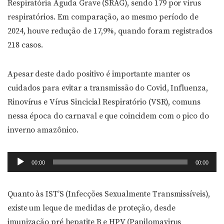
Respiratória Aguda Grave (SRAG), sendo 179 por vírus
respiratórios. Em comparação, ao mesmo período de
2024, houve redução de 17,9%, quando foram registrados
218 casos.
Apesar deste dado positivo é importante manter os
cuidados para evitar a transmissão do Covid, Influenza,
Rinovírus e Vírus Sincicial Respiratório (VSR), comuns
nessa época do carnaval e que coincidem com o pico do
inverno amazônico.
Tocador
00:00
00:00
de
áudio
Quanto às IST’S (Infecções Sexualmente Transmissíveis),
existe um leque de medidas de proteção, desde
imunização pré hepatite B e HPV (Papilomavirus