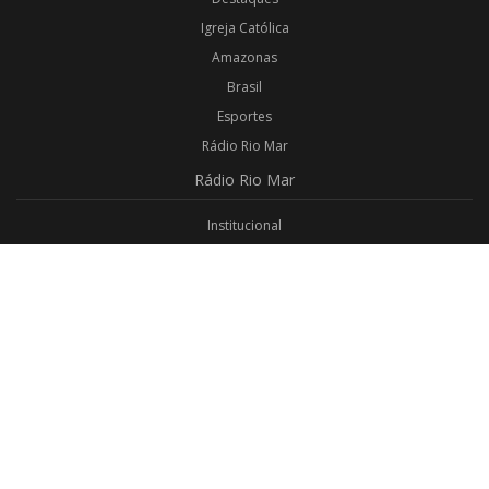
Igreja Católica
Amazonas
Brasil
Esportes
Rádio Rio Mar
Rádio
Rio Mar
Institucional
Promoções
Privacidade
Aplicativo Android
Aplicativo iOS
Login
Webmail
Programas
Todos os Programas