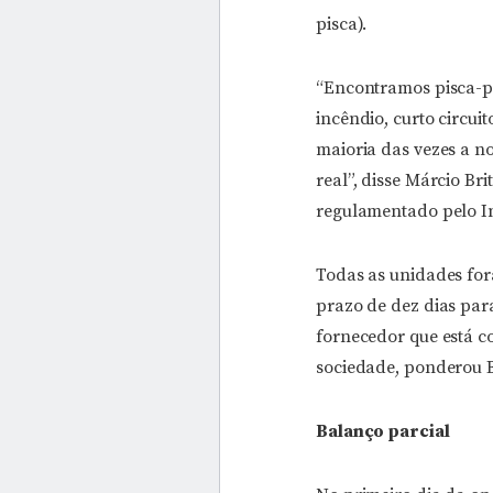
pisca).
“Encontramos pisca-pi
incêndio, curto circui
maioria das vezes a n
real”, disse Márcio Br
regulamentado pelo In
Todas as unidades fo
prazo de dez dias para
fornecedor que está c
sociedade, ponderou B
Balanço parcial