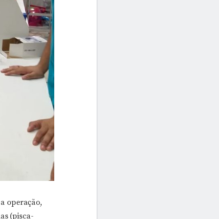
 a operação,
as (pisca-