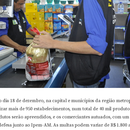
o dia 18 de dezembro, na capital e municípios da região metro
izar mais de 950 estabelecimentos, num total de 40 mil produt
odutos serão apreendidos, e os comerciantes autuados, com um
defesa junto ao Ipem-AM. As multas podem variar de R$ 1.800 a