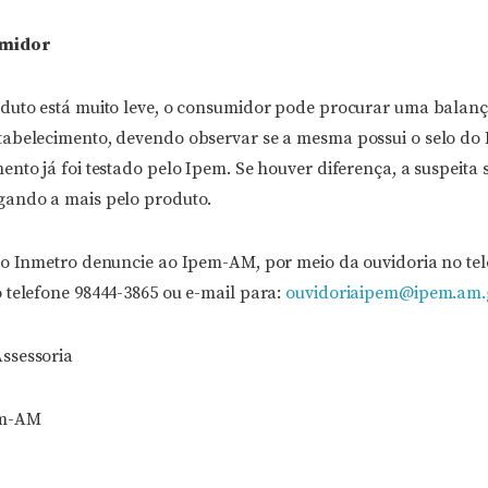
umidor
duto está muito leve, o consumidor pode procurar uma balan
abelecimento, devendo observar se a mesma possui o selo do 
nto já foi testado pelo Ipem. Se houver diferença, a suspeita 
gando a mais pelo produto.
do Inmetro denuncie ao Ipem-AM, por meio da ouvidoria no tel
 telefone 98444-3865 ou e-mail para:
ouvidoriaipem@ipem.am.
ssessoria
em-AM