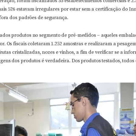
ração, foram fiscalizados 55 estabelecimentos comerciais e 2.
uais 526 estavam irregulares por estar sem a certificação do In
 fora dos padrões de segurança.
ados produtos no segmento de pré-medidos – aqueles embala
r. Os fiscais coletaram 1.252 amostras e realizaram a pesage
frutas cristalizadas, nozes e vinhos, a fim de verificar se a inf
ens dos produtos é verdadeira. Dos produtos testados, todos