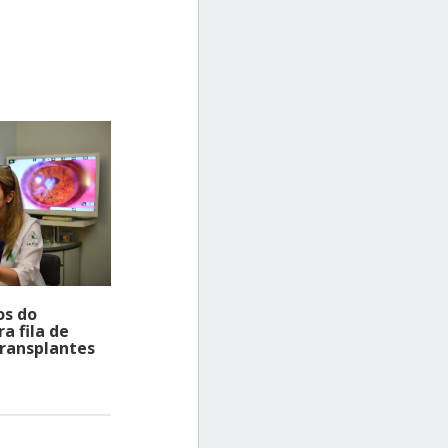
os do
a fila de
transplantes