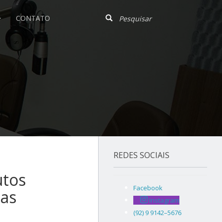
CONTATO
REDES SOCIAIS
utos
Facebook
das
Instagram
(92) 9 9142–5676