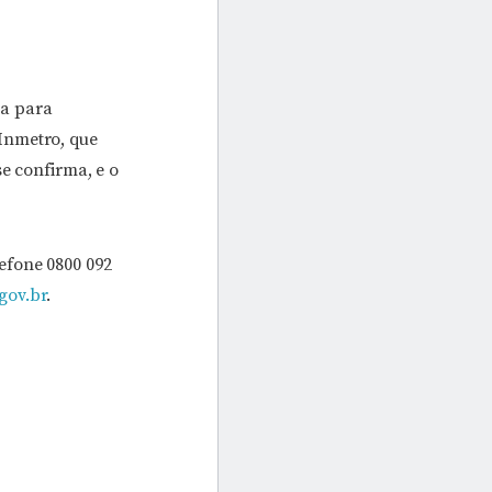
ça para
Inmetro, que
se confirma, e o
efone 0800 092
gov.br
.