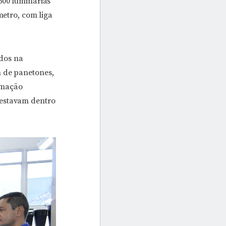
500 luminárias
metro, com liga
dos na
m de panetones,
ormação
 estavam dentro