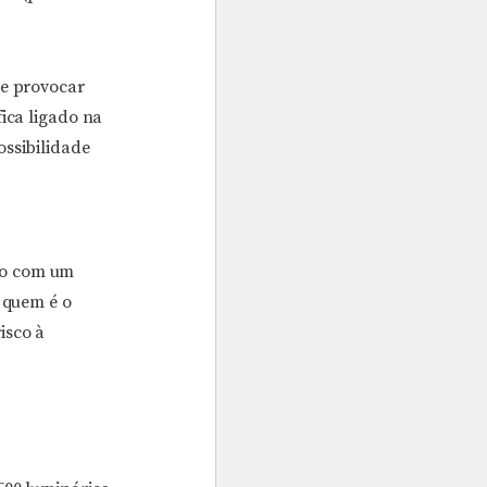
de provocar
fica ligado na
ossibilidade
ão com um
r quem é o
isco à