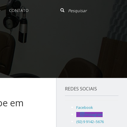
CONTATO
REDES SOCIAIS
be em
Facebook
Instagram
(92) 9 9142–5676