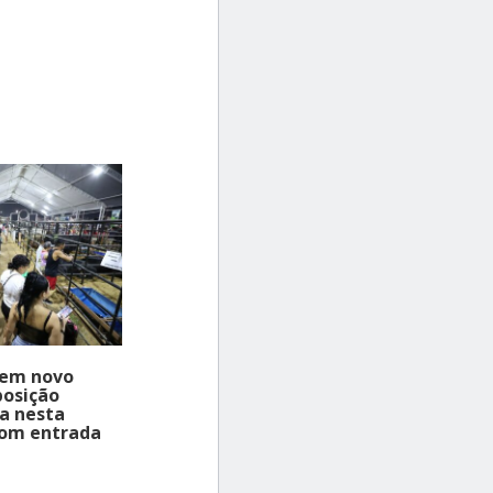
 em novo
posição
ia nesta
com entrada