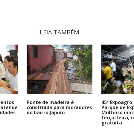
LEIA TAMBÉM
mentos
Ponte de madeira é
45ª Expoagro
 atende
construída para moradores
Parque de Ex
idades
do bairro Japiim
Multiuso inic
terça-feira, 
gratuita