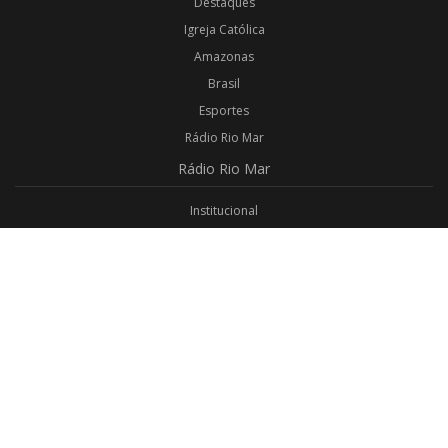
Destaques
Igreja Católica
Amazonas
Brasil
Esportes
Rádio Rio Mar
Rádio
Rio Mar
Institucional
Promoções
Privacidade
Aplicativo Android
Aplicativo iOS
Login
Webmail
Programas
Todos os Programas