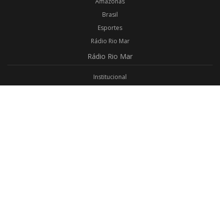
Amazonas
Brasil
Esportes
Rádio Rio Mar
Rádio
Rio Mar
Institucional
Promoções
Privacidade
Aplicativo Android
Aplicativo iOS
Login
Webmail
Programas
Todos os Programas
Jornalismo
Religioso