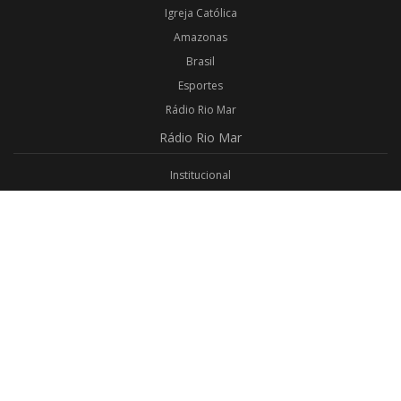
Igreja Católica
Amazonas
Brasil
Esportes
Rádio Rio Mar
Rádio
Rio Mar
Institucional
Promoções
Privacidade
Aplicativo Android
Aplicativo iOS
Login
Webmail
Programas
Todos os Programas