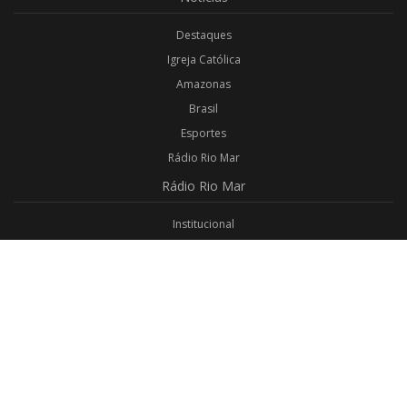
Destaques
Igreja Católica
Amazonas
Brasil
Esportes
Rádio Rio Mar
Rádio
Rio Mar
Institucional
Promoções
Privacidade
Aplicativo Android
Aplicativo iOS
Login
Webmail
Programas