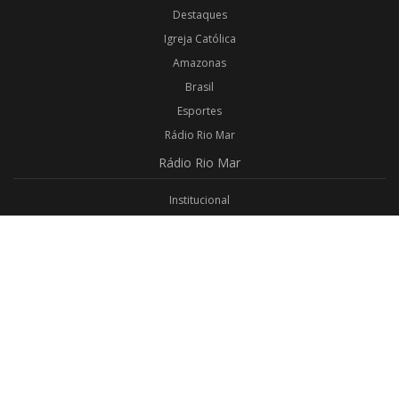
Destaques
Igreja Católica
Amazonas
Brasil
Esportes
Rádio Rio Mar
Rádio
Rio Mar
Institucional
Promoções
Privacidade
Aplicativo Android
Aplicativo iOS
Login
Webmail
Programas