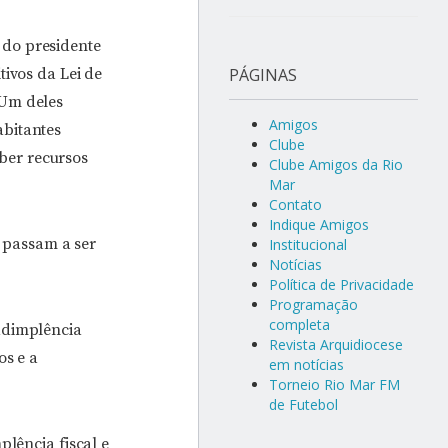
 do presidente
tivos da Lei de
PÁGINAS
 Um deles
Amigos
abitantes
Clube
ber recursos
Clube Amigos da Rio
Mar
Contato
Indique Amigos
i passam a ser
Institucional
Notícias
Política de Privacidade
Programação
completa
adimplência
Revista Arquidiocese
os e a
em notícias
Torneio Rio Mar FM
de Futebol
plência fiscal e