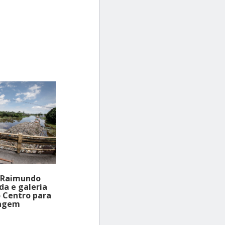
 Raimundo
da e galeria
o Centro para
nagem