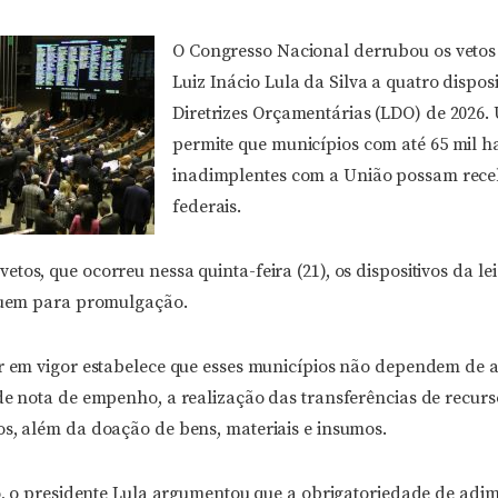
O Congresso Nacional derrubou os vetos
Luiz Inácio Lula da Silva a quatro disposi
Diretrizes Orçamentárias (LDO) de 2026.
permite que municípios com até 65 mil h
inadimplentes com a União possam rece
federais.
tos, que ocorreu nessa quinta-feira (21), os dispositivos da le
eguem para promulgação.
ar em vigor estabelece que esses municípios não dependem de 
de nota de empenho, a realização das transferências de recurs
os, além da doação de bens, materiais e insumos.
to, o presidente Lula argumentou que a obrigatoriedade de adim