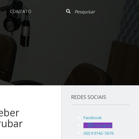
CONTATO
REDES SOCIAIS
eber
Facebook
rubar
Instagram
(92) 9 9142–5676