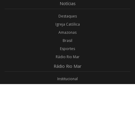
Notícias
Destaques
Igreja Católica
Amazonas
Brasil
Esportes
Rádio Rio Mar
Rádio
Rio Mar
Institucional
Promoções
Privacidade
Aplicativo Android
Aplicativo iOS
Login
Webmail